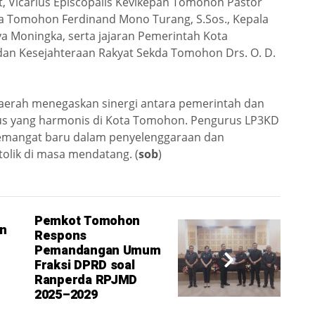
t, Vicarius Episcopalis Kevikepan Tomohon Pastor
ta Tomohon Ferdinand Mono Turang, S.Sos., Kepala
 Moningka, serta jajaran Pemerintah Kota
an Kesejahteraan Rakyat Sekda Tomohon Drs. O. D.
aerah menegaskan sinergi antara pemerintah dan
us yang harmonis di Kota Tomohon. Pengurus LP3KD
mangat baru dalam penyelenggaraan dan
olik di masa mendatang. (
sob
)
Pemkot Tomohon
n
Respons
Pemandangan Umum
Fraksi DPRD soal
Ranperda RPJMD
2025–2029