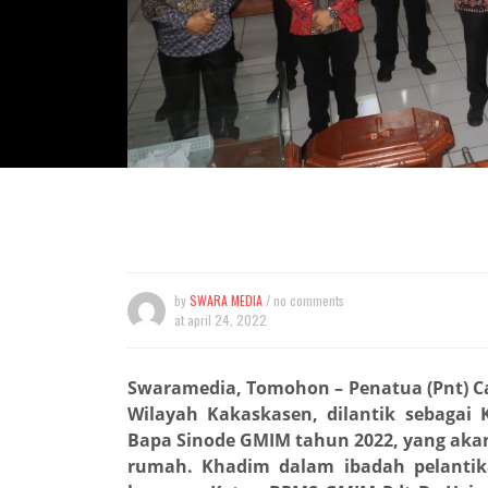
by
SWARA MEDIA
/ no comments
at
april 24, 2022
Swaramedia, Tomohon – Penatua (Pnt) Ca
Wilayah Kakaskasen, dilantik sebagai
Bapa Sinode GMIM tahun 2022, yang akan
rumah. Khadim dalam ibadah pelantik