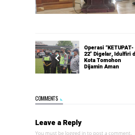
Operasi “KETUPAT-
22” Digelar, Idulfiri d
Kota Tomohon
Dijamin Aman
COMMENTS
Leave a Reply
You must be
logged in
to post a comment.