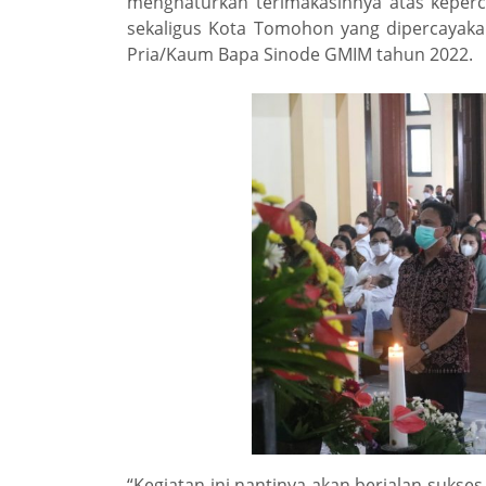
menghaturkan terimakasihnya atas keperc
sekaligus Kota Tomohon yang dipercayak
Pria/Kaum Bapa Sinode GMIM tahun 2022.
“Kegiatan ini nantinya akan berjalan sukse