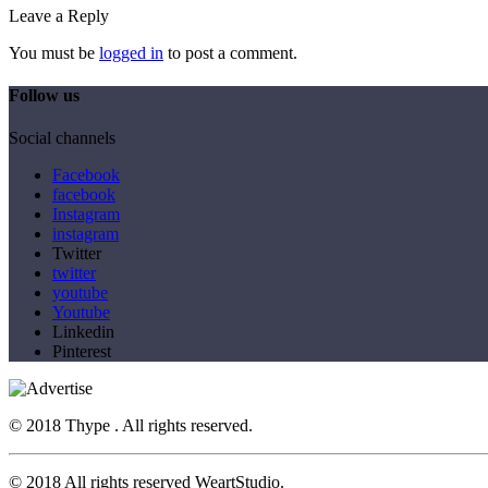
Leave a Reply
You must be
logged in
to post a comment.
Follow us
Social channels
Facebook
facebook
Instagram
instagram
Twitter
twitter
youtube
Youtube
Linkedin
Pinterest
© 2018 Thype . All rights reserved.
© 2018 All rights reserved WeartStudio.