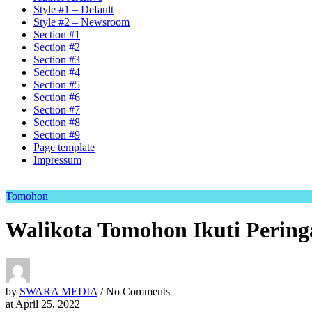
Style #1 – Default
Style #2 – Newsroom
Section #1
Section #2
Section #3
Section #4
Section #5
Section #6
Section #7
Section #8
Section #9
Page template
Impressum
Tomohon
Walikota Tomohon Ikuti Perin
by
SWARA MEDIA
/ No Comments
at
April 25, 2022