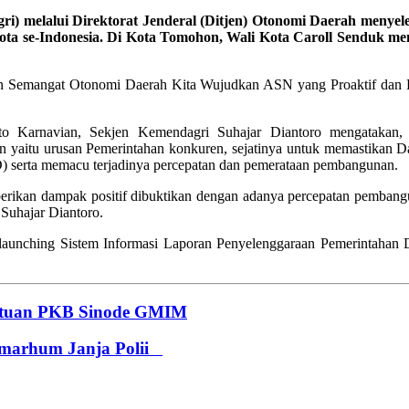
) melalui Direktorat Jenderal (Ditjen) Otonomi Daerah menye
Kota se-Indonesia. Di Kota Tomohon, Wali Kota Caroll Senduk m
ngan Semangat Otonomi Daerah Kita Wujudkan ASN yang Proaktif d
arnavian, Sekjen Kemendagri Suhajar Diantoro mengatakan, se
 yaitu urusan Pemerintahan konkuren, sejatinya untuk memastikan Da
) serta memacu terjadinya percepatan dan pemerataan pembangunan.
berikan dampak positif dibuktikan dengan adanya percepatan pemba
Suhajar Diantoro.
 launching Sistem Informasi Laporan Penyelenggaraan Pemerintahan D
satuan PKB Sinode GMIM
lmarhum Janja Polii