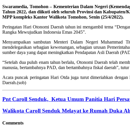
Swaramedia, Tomohon – Kementerian Dalam Negeri (Kemendagri
Tahun 2022, dan diikuti oleh seluruh Provinsi dan Kabupaten/
MPP kompleks Kantor Walikota Tomohon, Senin (25/4/2022).
Peringatan Hari Otonomi Daerah tahun ini mengambil tema “De
Rangka Mewujudkan Indonesia Emas 2045”.
Menyampaikan sambutan Menteri Dalam Negeri Muhammad Tito K
mendelegasikan sebagian kewenangan, sebagian urusan Pemerintahan
sumber daya yang dapat meningkatkan Pendapatan Asli Daerah (PAD
“Setelah dua puluh enam tahun berlalu, Otonomi Daerah telah mem
manusia, bertambahnya PAD, dan bertambahnya fiskal daerah”, tutur 
Acara puncak peringatan Hari Otda juga turut dimeriahkan dengan
Daerah.(sob)
Pnt Caroll Senduk, Ketua Umum Panitia Hari Per
Walikota Caroll Senduk Melayat ke Rumah Duka A
Comments