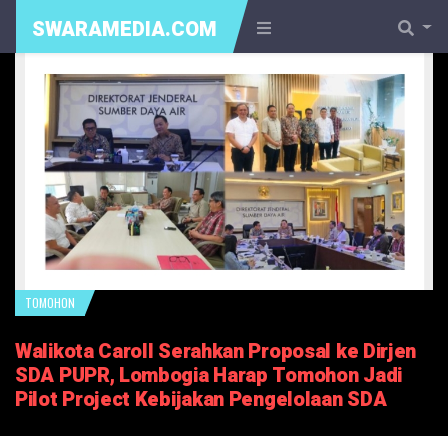
SWARAMEDIA.COM
TOMOHON
Walikota Caroll Serahkan Proposal ke Dirjen
SDA PUPR, Lombogia Harap Tomohon Jadi
Pilot Project Kebijakan Pengelolaan SDA