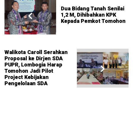
Dua Bidang Tanah Senilai
1,2 M, Dihibahkan KPK
Kepada Pemkot Tomohon
Walikota Caroll Serahkan
Proposal ke Dirjen SDA
PUPR, Lombogia Harap
Tomohon Jadi Pilot
Project Kebijakan
Pengelolaan SDA