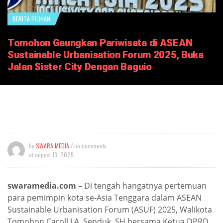
BERITA PILIHAN
Tomohon Gaungkan Pariwisata di ASEAN
Sustainable Urbanisation Forum 2025, Buka
Jalan Sister City Dengan Baguio
by
SWARA MEDIA
/ no comments
at
august 13, 2025
swaramedia.com
– Di tengah hangatnya pertemuan
para pemimpin kota se-Asia Tenggara dalam ASEAN
Sustainable Urbanisation Forum (ASUF) 2025, Walikota
Tomohon Caroll J.A. Senduk, SH bersama Ketua DPRD