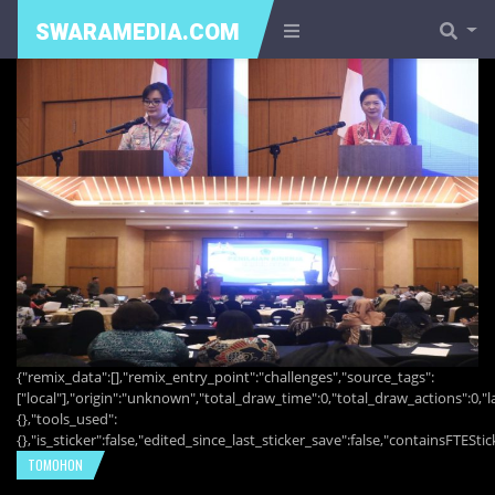
SWARAMEDIA.COM
{"remix_data":[],"remix_entry_point":"challenges","source_tags":
["local"],"origin":"unknown","total_draw_time":0,"total_draw_actions":0,
{},"tools_used":
{},"is_sticker":false,"edited_since_last_sticker_save":false,"containsFTEStic
TOMOHON