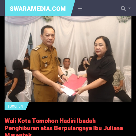
SWARAMEDIA.COM
TOMOHON
Wali Kota Tomohon Hadiri Ibadah
Penghiburan atas Berpulangnya Ibu Juliana
Marentek